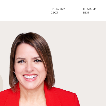
C : 514-823-
B : 514-281-
0203
5501