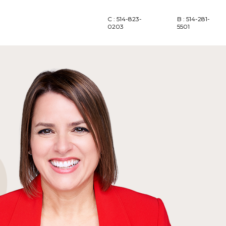
C : 514-823-
B : 514-281-
0203
5501