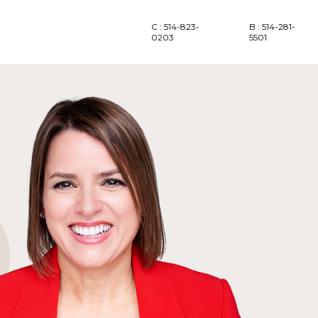
C : 514-823-
B : 514-281-
0203
5501