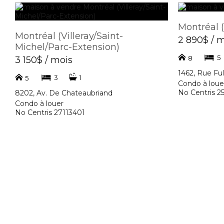
Montréal (
Montréal (Villeray/Saint-
2 890$ / 
Michel/Parc-Extension)
5
8
3 150$ / mois
1462, Rue Fu
3
1
5
Condo à loue
No Centris 
8202, Av. De Chateaubriand
Condo à louer
No Centris 27113401