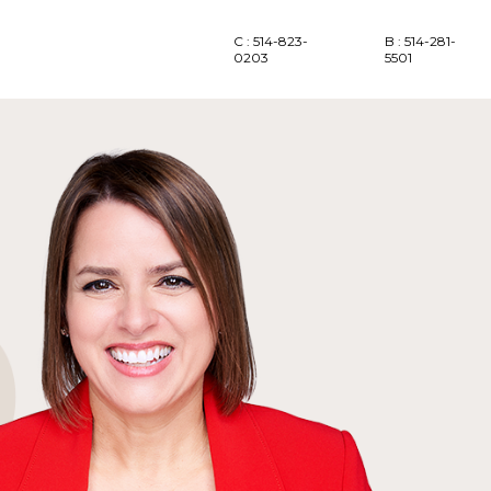
C : 514-823-
B : 514-281-
0203
5501