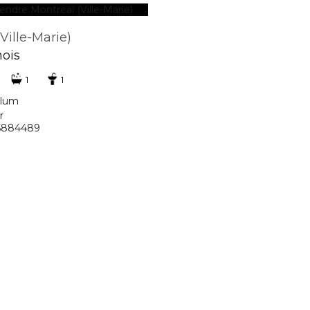
Ville-Marie)
mois
1
1
llum
r
25884489