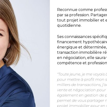
Reconnue comme professi
par sa profession. Partag
tout projet immobilier et e
quotidienne.
Ses connaissances spécifi
financement hypothécaire
énergique et déterminée,
transaction immobilière ré
en négociation, elle saur
compétence et profession
“Toute jeune, je me voyais 
pour mettre à profit mon se
milliers de transactions, j
vente et négociation pour
également en gestion de p
permet de vous partager 
projet immobilier pour en f