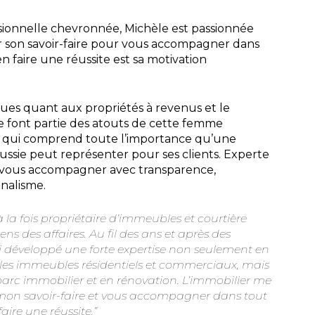
onnelle chevronnée, Michèle est passionnée
er son savoir-faire pour vous accompagner dans
n faire une réussite est sa motivation
ques quant aux propriétés à revenus et le
 font partie des atouts de cette femme
 qui comprend toute l’importance qu’une
ussie peut représenter pour ses clients. Experte
a vous accompagner avec transparence,
nalisme.
à la fois propriétaire d’immeubles et courtière
ns des affaires. Au fil des ans et après des
’ai développé une forte expertise non seulement en
 les immeubles résidentiels et commerciaux, mais
arc immobilier et en rénovation. L’immobilier me
mon savoir-faire et vous accompagner dans tout
aire une réussite.”