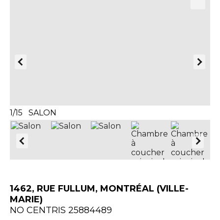
1/15 SALON
2/
1462, RUE FULLUM, MONTRÉAL (VILLE-
MARIE)
NO CENTRIS 25884489