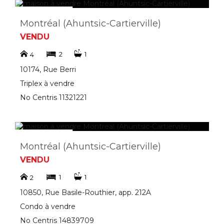
Montréal (Ahuntsic-Cartierville)
VENDU
2
1
4
10174, Rue Berri
Triplex à vendre
No Centris 11321221
Montréal (Ahuntsic-Cartierville)
VENDU
1
1
2
10850, Rue Basile-Routhier, app. 212A
Condo à vendre
No Centris 14839709