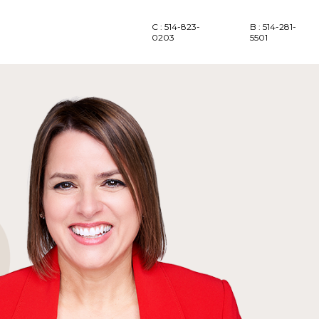
C : 514-823-
B : 514-281-
0203
5501