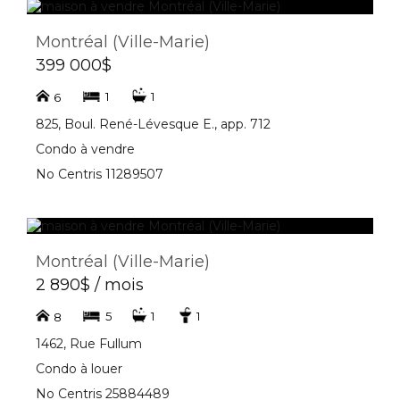
Montréal (Ville-Marie)
399 000$
1
1
6
825, Boul. René-Lévesque E., app. 712
Condo à vendre
No Centris 11289507
Montréal (Ville-Marie)
2 890$ / mois
5
1
1
8
1462, Rue Fullum
Condo à louer
No Centris 25884489