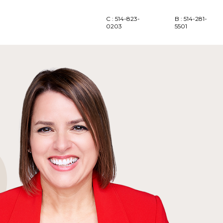
C : 514-823-
B : 514-281-
0203
5501