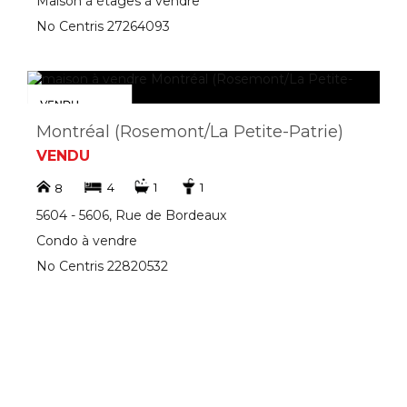
Maison à étages à vendre
No Centris 27264093
Montréal (Rosemont/La Petite-Patrie)
VENDU
4
1
1
8
5604 - 5606, Rue de Bordeaux
Condo à vendre
No Centris 22820532