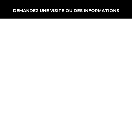
DEMANDEZ UNE VISITE OU DES INFORMATIONS
C : 514-823-0203
B : 514-281-5501
Franchisé indépendant et autonome de
RE/MAX-QUÉBEC INC.