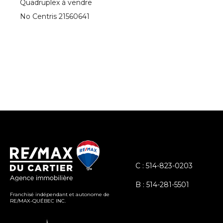
Quadruplex à vendre
No Centris 21560641
C : 514-823-0203
B : 514-281-5501
Franchisé indépendant et autonome de
RE/MAX-QUÉBEC INC.