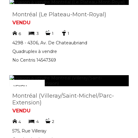
Montréal (Le Plateau-Mont-Royal)
VENDU
3
1
1
6
4298 - 4306, Av. De Chateaubriand
Quadruplex à vendre
No Centris 14547369
Montréal (Villeray/Saint-Michel/Parc-
Extension)
VENDU
4
2
4
575, Rue Villeray